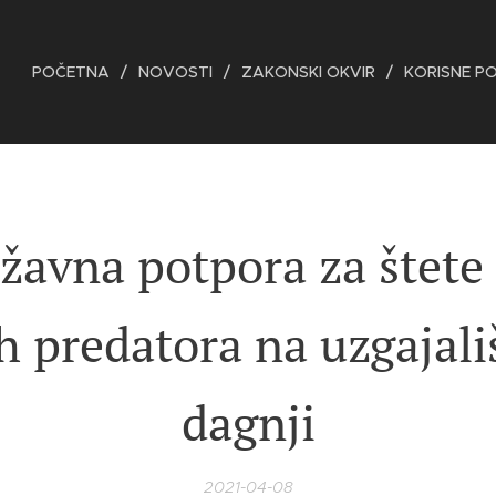
POČETNA
NOVOSTI
ZAKONSKI OKVIR
KORISNE P
žavna potpora za štete
ih predatora na uzgajal
dagnji
2021-04-08