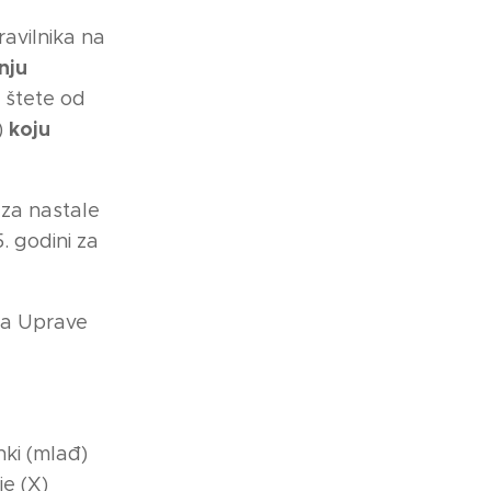
ravilnika na
nju
 štete od
koju
)
 za nastale
. godini za
ma Uprave
nki (mlađ)
e (X)