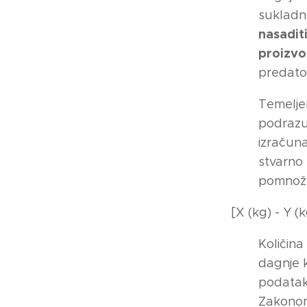
sukladn
nasaditi
proizvo
predato
Temelje
podrazum
izračuna
stvarno 
pomnože
[X (kg) - Y 
Količina
dagnje 
podataka
Zakonom