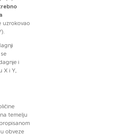
trebno
a
je uzrokovao
).
agnji
 se
dagnje i
 X i Y,
ličine
 na temelju
u propisanom
ju obveze