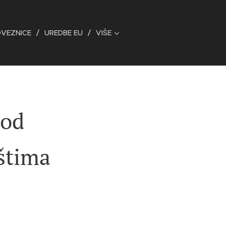
OVEZNICE
UREDBE EU
VIŠE
 od
ištima