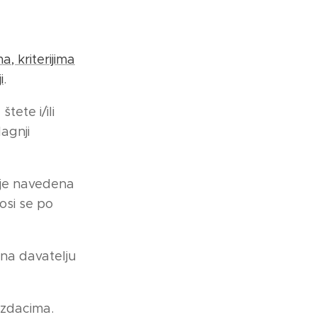
a, kriterijima
i
.
ete i/ili
agnji
j je navedena
osi se po
ena davatelju
izdacima.