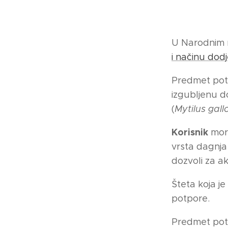
U Narodnim n
i načinu dod
Predmet potp
izgubljenu do
(
Mytilus gall
Korisnik
mora
vrsta dagnja
dozvoli za a
Šteta koja j
potpore.
Predmet potp