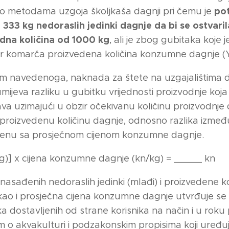
po
o metodama uzgoja školjkaša dagnji pri čemu je
 333 kg nedoraslih jedinki dagnje da bi se ostvaril
dna količina od 1000 kg
, ali je zbog gubitaka koje 
r komarča proizvedena količina konzumne dagnje (Y
m navedenoga, naknada za štete na uzgajalištima d
ijeva razliku u gubitku vrijednosti proizvodnje koja
va uzimajući u obzir očekivanu količinu proizvodnje 
proizvedenu količinu dagnje, odnosno razlika između
nu sa prosječnom cijenom konzumne dagnje.
(kg)] x cijena konzumne dagnje (kn/kg) = _____ kn
 nasađenih nedoraslih jedinki (mlađi) i proizvedene ko
kao i prosječna cijena konzumne dagnje utvrđuje se
 dostavljenih od strane korisnika na način i u rok
 o akvakulturi i podzakonskim propisima koji uređu