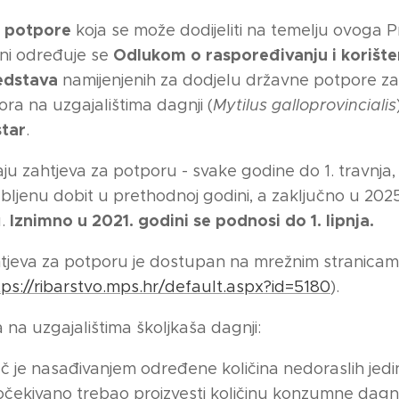
s potpore
koja se može dodijeliti na temelju ovoga P
Odlukom o raspoređivanju i korište
ini određuje se
edstava
namijenjenih za dodjelu državne potpore za
tora na uzgajalištima dagnji (
Mytilus galloprovincialis
star
.
ju zahtjeva za potporu - svake godine do 1. travnja,
zgubljenu dobit u prethodnoj godini, a zaključno u 2025
Iznimno u 2021. godini se podnosi do 1. lipnja.
u.
tjeva za potporu je dostupan na mrežnim stranica
tps://ribarstvo.mps.hr/default.aspx?id=5180
).
 na uzgajalištima školjkaša dagnji:
č je nasađivanjem određene količina nedoraslih jedi
očekivano trebao proizvesti količinu konzumne dagnj