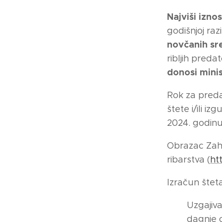
Najviši izno
godišnjoj raz
novčanih sr
ribljih preda
donosi mini
Rok za preda
štete i/ili i
2024. godin
Obrazac Zah
ribarstva (
ht
Izračun šteta
Uzgajiva
dagnje 