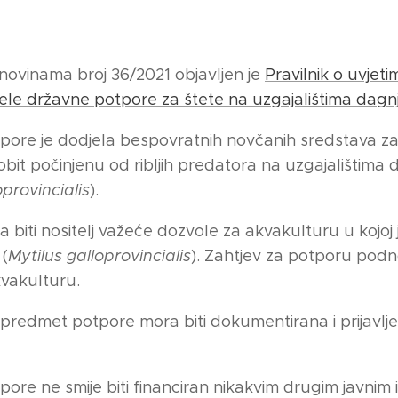
ovinama broj 36/2021 objavljen je
Pravilnik o uvjetim
jele državne potpore za štete na uzgajalištima dagnj
ore je dodjela bespovratnih novčanih sredstava za št
bit počinjenu od ribljih predatora na uzgajalištima d
oprovincialis
).
 biti nositelj važeće dozvole za akvakulturu u kojo
 (
Mytilus galloprovincialis
). Zahtjev za potporu podn
kvakulturu.
e predmet potpore mora biti dokumentirana i prijavlj
ore ne smije biti financiran nikakvim drugim javnim 