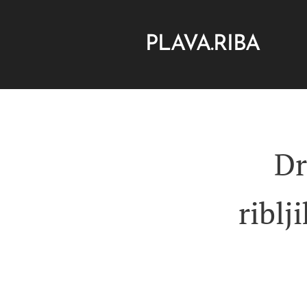
PLAVA.RIBA
Dr
riblj