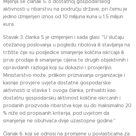
Mijenja se članak 5. o dostatnoj gospodarskog
aktivnosti u ribarstvu na području države, pri čemu je
jedino izmijenjen iznos od 10 milijuna kuna u 1,5 milijun
eura.
Stavak 3. članka 5 je izmijenjen i sada glasi: "U slučaju
otežanog poslovanja u pogledu ribolova ili stavljanja na
tržište čije su posljedice smanjenje količina iskrcaja ili
prve prodaje ili smanjenje cijena te drugih objektivnih i
opravdanih razloga koji su dokazivi i provjerljivi,
Ministarstvo može, prilikom priznavanja organizacije i
kasnije provjere uvjeta dostatne gospodarske
aktivnosti iz stavka 1. ovoga članka, prihvatiti kao
dostatnu gospodarsku aktivnost količine iskrcanih i
prodanih proizvoda ribarstva koje su do maksimalno 20
% niže od propisanih kriterija, pod uvjetom da
smanjenje ne obuhvaća dvije uzastopne godine."
Članak 6. koji se odnosi na promjene u povlasticama za