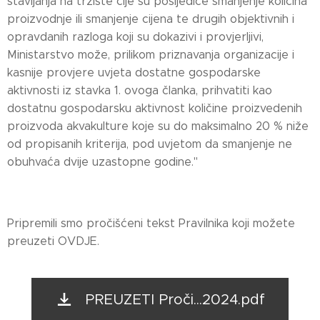
stavljanja na tržište čije su posljedice smanjenje količina
proizvodnje ili smanjenje cijena te drugih objektivnih i
opravdanih razloga koji su dokazivi i provjerljivi,
Ministarstvo može, prilikom priznavanja organizacije i
kasnije provjere uvjeta dostatne gospodarske
aktivnosti iz stavka 1. ovoga članka, prihvatiti kao
dostatnu gospodarsku aktivnost količine proizvedenih
proizvoda akvakulture koje su do maksimalno 20 % niže
od propisanih kriterija, pod uvjetom da smanjenje ne
obuhvaća dvije uzastopne godine."
Pripremili smo pročišćeni tekst Pravilnika koji možete
preuzeti OVDJE.
PREUZETI Proči...2024.pdf