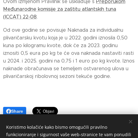
Ovom izmjenom Pravilnik se usklađuje s
Preporukom
Međunarodne komisije za zaštitu atlantskih tuna
(ICCAT) 22-08
.
Od ove godine se povisuje Naknada za individualnu
plivaričarsku kvotu koja je u 2022. godini iznosila 0,50
kuna po kilogramu kvote, dok će za 2023. godinu
iznositi 0,5 eura po kg te će ova naknada nastaviti rasti
u 2024. i 2025. godini na 0,75 i 1 euro po kg kvote. Iznos
naknade obračunava se temeljem ostvarenog ulova u
plivaričarskoj ribolovnoj sezoni tekuće godine.
Share
Koristimo kolačiće kako bismo omogućili pravilno
funkcioniranje i sigurnost vaše web-stranice te vam ponudili