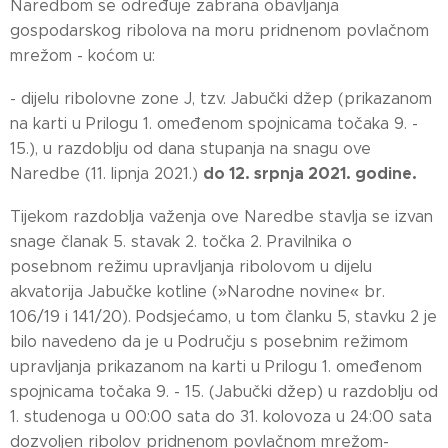
Naredbom se određuje zabrana obavljanja
gospodarskog ribolova na moru pridnenom povlačnom
mrežom - koćom u:
- dijelu ribolovne zone J, tzv. Jabučki džep (prikazanom
na karti u Prilogu 1. omeđenom spojnicama točaka 9. -
15.), u razdoblju od dana stupanja na snagu ove
do 12. srpnja 2021. godine.
Naredbe (11. lipnja 2021.)
Tijekom razdoblja važenja ove Naredbe stavlja se izvan
snage članak 5. stavak 2. točka 2. Pravilnika o
posebnom režimu upravljanja ribolovom u dijelu
akvatorija Jabučke kotline (»Narodne novine« br.
106/19 i 141/20). Podsjećamo, u tom članku 5, stavku 2 je
bilo navedeno da je u Području s posebnim režimom
upravljanja prikazanom na karti u Prilogu 1. omeđenom
spojnicama točaka 9. - 15. (Jabučki džep) u razdoblju od
1. studenoga u 00:00 sata do 31. kolovoza u 24:00 sata
dozvoljen ribolov pridnenom povlačnom mrežom-