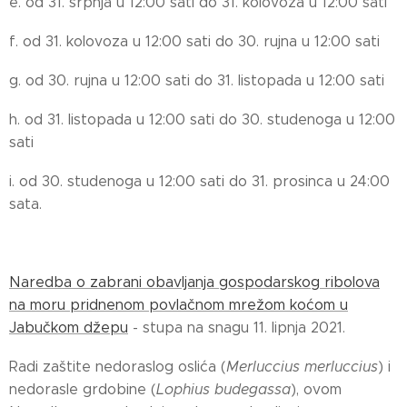
e. od 31. srpnja u 12:00 sati do 31. kolovoza u 12:00 sati
f. od 31. kolovoza u 12:00 sati do 30. rujna u 12:00 sati
g. od 30. rujna u 12:00 sati do 31. listopada u 12:00 sati
h. od 31. listopada u 12:00 sati do 30. studenoga u 12:00
sati
i. od 30. studenoga u 12:00 sati do 31. prosinca u 24:00
sata.
Naredba o zabrani obavljanja gospodarskog ribolova
na moru pridnenom povlačnom mrežom koćom u
Jabučkom džepu
- stupa na snagu 11. lipnja 2021.
Radi zaštite nedoraslog oslića (
Merluccius merluccius
) i
nedorasle grdobine (
Lophius budegassa
), ovom