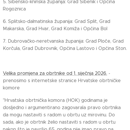
5. Šibensko-kninska županija: Grad Šibenik i Općina
Rogoznica
6. Splitsko-dalmatinska županija: Grad Split, Grad
Makarska, Grad Hvar, Grad Komiža i Općina Bol
7. Dubrovačko-neretvanska županija: Grad Ploče, Grad
Korčula, Grad Dubrovnik, Općina Lastovo i Općina Ston.
Velika promjena za obrtnike od 1. siječnja 2026.
-
prenosimo s internetske stranice Hrvatske obrtničke
komore
"Hrvatska obrtnička komora (HOK) godinama je
dosljedno i argumentirano zagovarala pravo obrtnika
da mogu nastaviti s radom u obrtu uz mirovinu. Do
sada, ako je obrtnik želio nastaviti s radom u obrtu
nakon što je navršio 65. godina nije imao pravo na