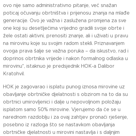
ovo nije samo administrativno pitanje, već snažan
poticaj očuvanju obrtništva i prijenosu znanja na mlađe
generacije. Ovo je važna i zaslužena promjena za sve
one koji su desetljećima vrijedno gradili svoje obrte i
žele ostati aktivni, prenositi znanje, ali i uživati u pravu
na mirovinu koje su svojim radom stekli. Priznavanjem
ovoga prava šalje se važna poruka – da iskustvo, rad i
doprinos obrtnika vrijede i nakon formalnog odlaska u
mirovinu", istaknuo je predsjednik HOK-a Dalibor
Kratohvil.
HOK je zagovarao i isplatu punog iznosa mirovine uz
obavljanje obrtničke djelatnosti s obzirom na to da su
obrtnici umirovljenici i dalje u nepovoljnom položaju
isplatom samo 50% mirovine. Vjerujemo da će se u
narednom razdoblju i za ovaj zahtjev pronaći rješenje,
posebno iz razloga što se nastavkom obavljanja
obrtničke djelatnosti u mirovini nastavlja i s daljnjim