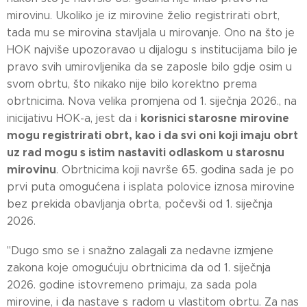
mirovinu. Ukoliko je iz mirovine želio registrirati obrt,
tada mu se mirovina stavljala u mirovanje. Ono na što je
HOK najviše upozoravao u dijalogu s institucijama bilo je
pravo svih umirovljenika da se zaposle bilo gdje osim u
svom obrtu, što nikako nije bilo korektno prema
obrtnicima. Nova velika promjena od 1. siječnja 2026., na
korisnici starosne mirovine
inicijativu HOK-a, jest da i
mogu registrirati obrt, kao i da svi oni koji imaju obrt
uz rad mogu s istim nastaviti odlaskom u starosnu
mirovinu
. Obrtnicima koji navrše 65. godina sada je po
prvi puta omogućena i isplata polovice iznosa mirovine
bez prekida obavljanja obrta, počevši od 1. siječnja
2026.
"Dugo smo se i snažno zalagali za nedavne izmjene
zakona koje omogućuju obrtnicima da od 1. siječnja
2026. godine istovremeno primaju, za sada pola
mirovine, i da nastave s radom u vlastitom obrtu. Za nas