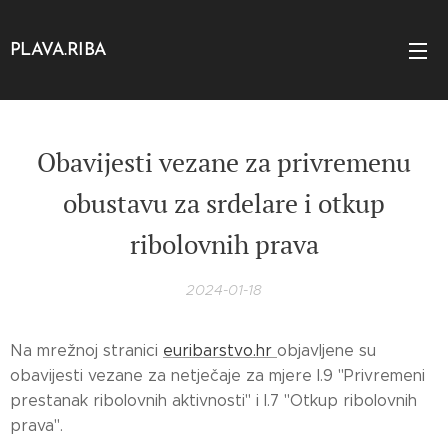
PLAVA.RIBA
Obavijesti vezane za privremenu
obustavu za srdelare i otkup
ribolovnih prava
2024-01-18
Na mrežnoj stranici
euribarstvo.hr
objavljene su
obavijesti vezane za netječaje za mjere I.9 "Privremeni
prestanak ribolovnih aktivnosti" i I.7 "Otkup ribolovnih
prava".