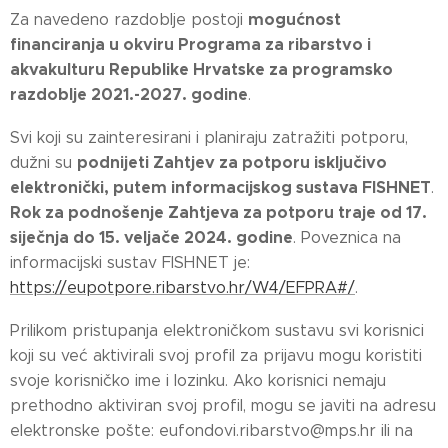
mogućnost
Za navedeno razdoblje postoji
financiranja u okviru Programa za ribarstvo i
akvakulturu Republike Hrvatske za programsko
razdoblje 2021.-2027. godine
.
Svi koji su zainteresirani i planiraju zatražiti potporu,
podnijeti Zahtjev za potporu isključivo
dužni su
elektronički, putem informacijskog sustava FISHNET
.
Rok za podnošenje Zahtjeva za potporu traje od 17.
siječnja do 15. veljače 2024. godine
. Poveznica na
informacijski sustav FISHNET je:
https://eupotpore.ribarstvo.hr/W4/EFPRA#/
.
Prilikom pristupanja elektroničkom sustavu svi korisnici
koji su već aktivirali svoj profil za prijavu mogu koristiti
svoje korisničko ime i lozinku. Ako korisnici nemaju
prethodno aktiviran svoj profil, mogu se javiti na adresu
elektronske pošte: eufondovi.ribarstvo@mps.hr ili na