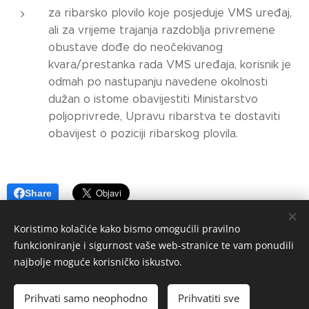
za ribarsko plovilo koje posjeduje VMS uređaj,
ali za vrijeme trajanja razdoblja privremene
obustave dođe do neočekivanog
kvara/prestanka rada VMS uređaja, korisnik je
odmah po nastupanju navedene okolnosti
dužan o istome obavijestiti Ministarstvo
poljoprivrede, Upravu ribarstva te dostaviti
obavijest o poziciji ribarskog plovila.
Share
Koristimo kolačiće kako bismo omogućili pravilno
funkcioniranje i sigurnost vaše web-stranice te vam ponudili
najbolje moguće korisničko iskustvo.
© 2024 PLAVA.RIBA Hrvatska
Prihvati samo neophodno
Prihvatiti sve
Kolačići