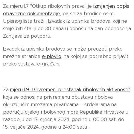
Za mjeru I.7 "Otkup ribolovnih prava" je
izmijenjen popis
obavezne dokumentacije
, pa se za brodice osim
Upisnog lista traži i Izvadak iz upisnika brodova, koji ne
smije biti stariji od 30 dana u odnosu na dan podnošenja
Zahtjeva za potporu.
Izvadak iz upisnika brodova se može preuzeti preko
mrežne stranice
e-plovilo,
na kojoj se potrebno prijaviti
preko sustava e-građani.
Za
mjeru I.9 "Privremeni prestanak ribolovnih aktivnosti"
koja se odnosi na privremenu obustavu ribolova
okružujućim mrežama plivaricama – srdelarama na
području cijelog ribolovnog mora Republike Hrvatske u
razdoblju od 17. siječnja 2024. godine u 00:00 sati do
15. veljače 2024. godine u 24:00 sata .