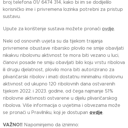
broj telefona 01/ 6474 314, kako bi im se dodijelilo
korisničko ime i privremena lozinka potrebni za pristup
sustavu.
Upute za korištenje sustava možete pronaći
ovdje
.
Neki od osnovnih uvjeta su da tijekom trajanja
privremene obustave ribarsko plovilo ne smije obavljati
nikakvu ribolovnu aktivnost te mora biti vezano u luci,
članovi posade ne smiju obavljati bilo koju vrstu ribolova
ili drugu djelatnost, plovilo mora biti autorizirano za
plivaričarski ribolov i imati dostatnu minimalnu ribolovnu
aktivnost od ukupno 120 ribolovnih dana ostvarenih
tijekom 2022. i 2023. godine, od čega najmanje 51%
ribolovne aktivnosti ostvarene u dijelu plivaričarskog
ribolova. Više informacija o uvjetima i obvezama može
ovdje
se pronaći u Pravilniku, koji je dostupan
.
VAŽNO!!
Napominjemo da iznimno: