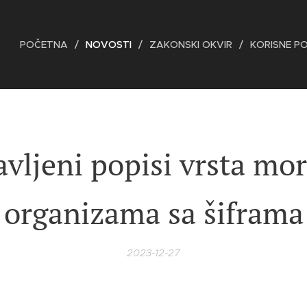
POČETNA
NOVOSTI
ZAKONSKI OKVIR
KORISNE P
vljeni popisi vrsta mo
organizama sa šiframa
2023-12-27