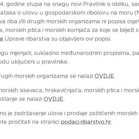
24. godine stupa na snagu novi Pravilnik o obliku, sa
dataka o ulovu u gospodarskom ribolovu na moru 
a riba i/ili drugih morskih organizama ni popisa osjet
, morskih ptica i morskih kornjača za koje se bilježi s
ma
Uprave ribarstva su objavljeni ovi popisi.
gu mijenjati, sukladno međunarodnim propisima, pa 
du uključeni u pravilnike.
i drugih morskih organizama se nalazi
OVDJE
.
 morskih sisavaca, hrskavičnjača, morskih ptica i mors
puštanje se nalazi
OVDJE
.
 je zadržavanje ulova i prodaje zaštićenih morskih 
e pročitati na stranici
podaci.ribarstvo.hr
.