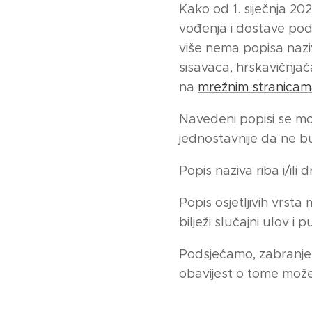
Kako od 1. siječnja 20
vođenja i dostave po
više nema
popisa naziv
sisavaca, hrskavičnjača
na
mrežnim stranica
Navedeni popisi se mo
jednostavnije da ne bu
Popis naziva riba i/il
Popis osjetljivih vrsta
bilježi slučajni ulov i 
Podsjećamo, zabranjeno
obavijest o tome možet