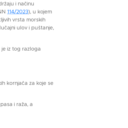
držaju i načinu
(NN
114/2023
), u kojem
ljivih vrsta morskih
lučajni ulov i puštanje,
je iz tog razloga
kih kornjača za koje se
pasa i raža, a