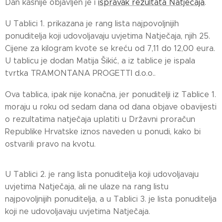
Dan kasnije objavljen je i
ispravak rezultata Natječaja
.
U Tablici 1. prikazana je rang lista najpovoljnijih
ponuditelja koji udovoljavaju uvjetima Natječaja, njih 25.
Cijene za kilogram kvote se kreću od 7,11 do 12,00 eura.
U tablicu je dodan Matija Šikić, a iz tablice je ispala
tvrtka TRAMONTANA PROGETTI d.o.o..
Ova tablica, ipak nije konačna, jer ponuditelji iz Tablice 1.
moraju u roku od sedam dana od dana objave obavijesti
o rezultatima natječaja uplatiti u Državni proračun
Republike Hrvatske iznos naveden u ponudi, kako bi
ostvarili pravo na kvotu.
U Tablici 2. je rang lista ponuditelja koji udovoljavaju
uvjetima Natječaja, ali ne ulaze na rang listu
najpovoljnijih ponuditelja, a u Tablici 3. je lista ponuditelja
koji ne udovoljavaju uvjetima Natječaja.