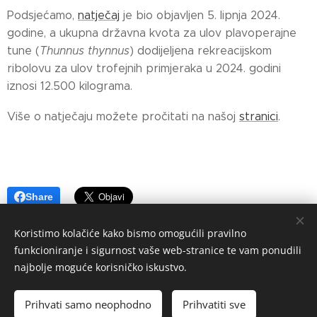
Podsjećamo,
natječaj
je bio objavljen 5. lipnja 2024.
godine, a ukupna državna kvota za ulov plavoperajne
tune (
Thunnus thynnus
) dodijeljena rekreacijskom
ribolovu za ulov trofejnih primjeraka u 2024. godini
iznosi 12.500 kilograma.
Više o natječaju možete pročitati na našoj
stranici
.
Share
Koristimo kolačiće kako bismo omogućili pravilno
funkcioniranje i sigurnost vaše web-stranice te vam ponudili
najbolje moguće korisničko iskustvo.
© 2024 PLAVA.RIBA Hrvatska
Prihvati samo neophodno
Prihvatiti sve
Kolačići