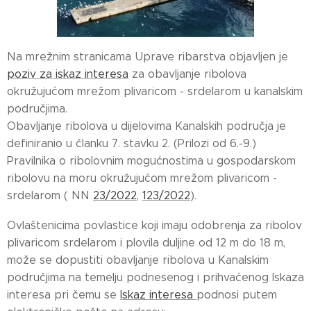
Na mrežnim stranicama Uprave ribarstva objavljen je
poziv za iskaz interesa
za obavljanje ribolova
okružujućom mrežom plivaricom - srdelarom u kanalskim
područjima.
Obavljanje ribolova u dijelovima Kanalskih područja je
definiranio u članku 7. stavku 2. (Prilozi od 6.-9.)
Pravilnika o ribolovnim mogućnostima u gospodarskom
ribolovu na moru okružujućom mrežom plivaricom -
srdelarom ( NN
23/2022
,
123/2022
).
Ovlaštenicima povlastice koji imaju odobrenja za ribolov
plivaricom srdelarom i plovila duljine od 12 m do 18 m,
može se dopustiti obavljanje ribolova u Kanalskim
područjima na temelju podnesenog i prihvaćenog Iskaza
interesa pri čemu se
Iskaz interesa
podnosi putem