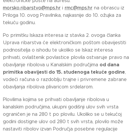
elektroničke pošte na adresu:
morsko.ribarstvo@mps.hr
i
rmc@mps.hr
na obrascu iz
Priloga 10. ovog Pravilnika, najkasnije do 10. ožujka za
tekuću godinu.
Po primitku Iskaza interesa iz stavka 2. ovoga članka
Uprava ribarstva će elektroničkom poštom obavijestiti
podnositelja o ishodu te ukoliko se Iskaz interesa
prihvati, ovlaštenik povlastice plovila ostvaruje pravo na
od dana
obavljanje ribolova u Kanalskim područjima
primitka obavijesti do 15. studenoga tekuće godine
,
vodeći računa o razdoblju trajne i privremene zabrane
obavljanja ribolova plivaricom srdelarom.
Plovilima kojima se prihvati obavljanje ribolova u
kanalskim područjima, ukupni godišnji ulov svih vrsta
ograničen je na 280 t po plovilu. Ukoliko se u tekućoj
godini dostigne ulov od 280 t svih vrsta, plovilo može
nastaviti ribolov izvan Područja posebne regulacije