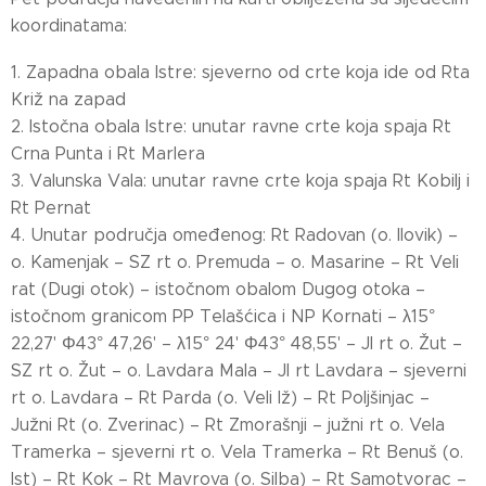
koordinatama:
1. Zapadna obala Istre: sjeverno od crte koja ide od Rta
Križ na zapad
2. Istočna obala Istre: unutar ravne crte koja spaja Rt
Crna Punta i Rt Marlera
3. Valunska Vala: unutar ravne crte koja spaja Rt Kobilj i
Rt Pernat
4. Unutar područja omeđenog: Rt Radovan (o. Ilovik) –
o. Kamenjak – SZ rt o. Premuda – o. Masarine – Rt Veli
rat (Dugi otok) – istočnom obalom Dugog otoka –
istočnom granicom PP Telašćica i NP Kornati – λ15°
22,27' Φ43° 47,26' – λ15° 24' Φ43° 48,55' – JI rt o. Žut –
SZ rt o. Žut – o. Lavdara Mala – JI rt Lavdara – sjeverni
rt o. Lavdara – Rt Parda (o. Veli Iž) – Rt Poljšinjac –
Južni Rt (o. Zverinac) – Rt Zmorašnji – južni rt o. Vela
Tramerka – sjeverni rt o. Vela Tramerka – Rt Benuš (o.
Ist) – Rt Kok – Rt Mavrova (o. Silba) – Rt Samotvorac –